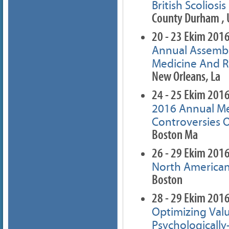
British Scolios
County Durham ,
20 - 23 Ekim 201
Annual Assembl
Medicine And R
New Orleans, La
24 - 25 Ekim 201
2016 Annual Me
Controversies O
Boston Ma
26 - 29 Ekim 201
North American
Boston
28 - 29 Ekim 201
Optimizing Val
Psychologically