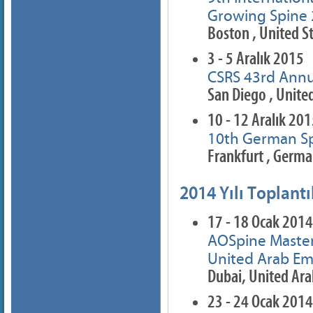
Growing Spine
Boston , United S
3 - 5 Aralık 2015
CSRS 43rd Annu
San Diego , Unite
10 - 12 Aralık 20
10th German S
Frankfurt , Germ
2014 Yılı Toplantı
17 - 18 Ocak 2014
AOSpine Maste
United Arab Em
Dubai, United Ara
23 - 24 Ocak 2014