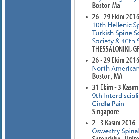
Boston Ma
26 - 29 Ekim 201
10th Hellenic S
Turkish Spine S
Society & 40th
THESSALONIKI, G
26 - 29 Ekim 201
North American
Boston, MA
31 Ekim - 3 Kası
9th Interdiscip
Girdle Pain
Singapore
2 - 3 Kasım 2016
Oswestry Spina