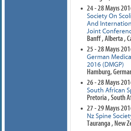
24 - 28 Mayıs 20
Society On Scol
And Internation
Joint Conferen
Banff , Alberta , 
25 - 28 Mayıs 20
German Medical
2016 (DMGP)
Hamburg, Germa
26 - 28 Mayıs 20
South African S
Pretoria , South A
27 - 29 Mayıs 20
Nz Spine Socie
Tauranga , New Z