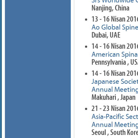
Srs Worldwide 
Nanjing, China
13 - 16 Nisan 201
Ao Global Spin
Dubai, UAE
14 - 16 Nisan 201
American Spinal
Pennsylvania , U
14 - 16 Nisan 201
Japanese Socie
Annual Meeting
Makuhari , Japan
21 - 23 Nisan 201
Asia-Pacific Se
Annual Meeting
Seoul , South Kor