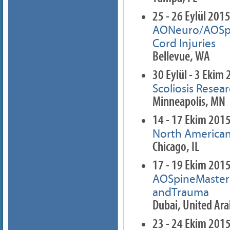
25 - 26 Eylül 201
AONeuro/AOSpin
Cord Injuries
Bellevue, WA
30 Eylül - 3 Ekim
Scoliosis Rese
Minneapolis, MN
14 - 17 Ekim 201
North American
Chicago, IL
17 - 19 Ekim 201
AOSpineMasters
andTrauma
Dubai, United Ar
23 - 24 Ekim 201