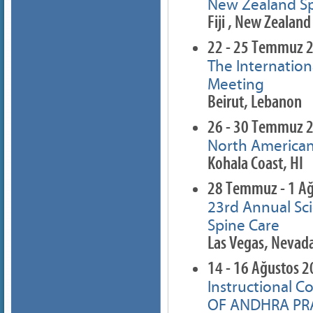
New Zealand Sp
Fiji , New Zealand
22 - 25 Temmuz 
The Internation
Meeting
Beirut, Lebanon
26 - 30 Temmuz 
North American
Kohala Coast, HI
28 Temmuz - 1 A
23rd Annual Sci
Spine Care
Las Vegas, Nevad
14 - 16 Ağustos 
Instructional C
OF ANDHRA PR