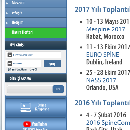
Mevzuat
2017 Yılı Toplantı
e-Arşiv
10 - 13 Mayıs 20
İletişim
Mespine 2017
Hatıra Defteri
Rabat, Morocco
11 - 13 Ekim 201
EURO SPİNE
Dublin, Ireland
Şifremi Unuttum
Üye Ol
25 - 28 Ekim 201
NASS 2017
Orlando, USA
2016 Yılı Toplantı
4 - 7 Şubat 2016
2016 SpineComp