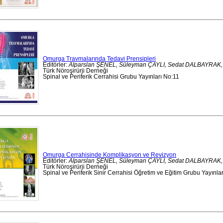
Omurga Travmalarında Tedavi Prensipleri
Editörler:
Alparslan ŞENEL, Süleyman ÇAYLI, Sedat DALBAYRAK,
Türk Nöroşirürji Derneği
Spinal ve Periferik Cerrahisi Grubu Yayınları No:11
Omurga Cerrahisinde Komplikasyon ve Revizyon
Editörler:
Alparslan ŞENEL, Süleyman ÇAYLI, Sedat DALBAYRAK,
Türk Nöroşirürji Derneği
Spinal ve Periferik Sinir Cerrahisi Öğretim ve Eğitim Grubu Yayınlar