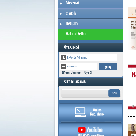
Mevzuat
e-Arşiv
İletişim
Hatıra Defteri
Şifremi Unuttum
Üye Ol