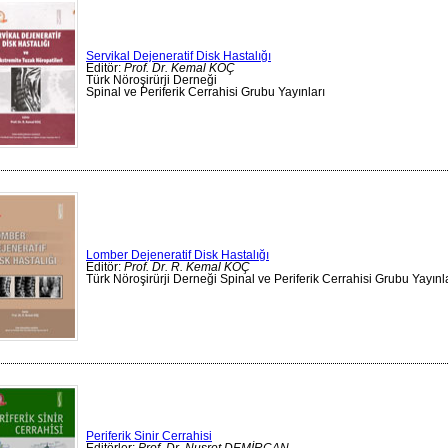
Servikal Dejeneratif Disk Hastalığı
Editör:
Prof. Dr. Kemal KOÇ
Türk Nöroşirürji Derneği
Spinal ve Periferik Cerrahisi Grubu Yayınları
Lomber Dejeneratif Disk Hastalığı
Editör:
Prof. Dr. R. Kemal KOÇ
Türk Nöroşirürji Derneği Spinal ve Periferik Cerrahisi Grubu Yayınl
Periferik Sinir Cerrahisi
Editörler:
Prof. Dr. Nusret DEMİRCAN