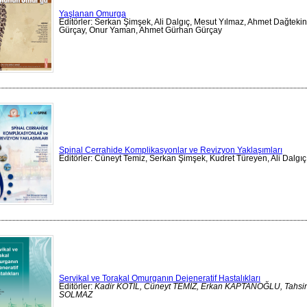
Yaşlanan Omurga
Editörler: Serkan Şimşek, Ali Dalgıç, Mesut Yılmaz, Ahmet Dağtekin
Gürçay, Onur Yaman, Ahmet Gürhan Gürçay
Spinal Cerrahide Komplikasyonlar ve Revizyon Yaklaşımları
Editörler: Cüneyt Temiz, Serkan Şimşek, Kudret Türeyen, Ali Dalgıç
Servikal ve Torakal Omurganın Dejeneratif Hastalıkları
Editörler:
Kadir KOTİL, Cüneyt TEMİZ, Erkan KAPTANOĞLU, Tahsin
SOLMAZ