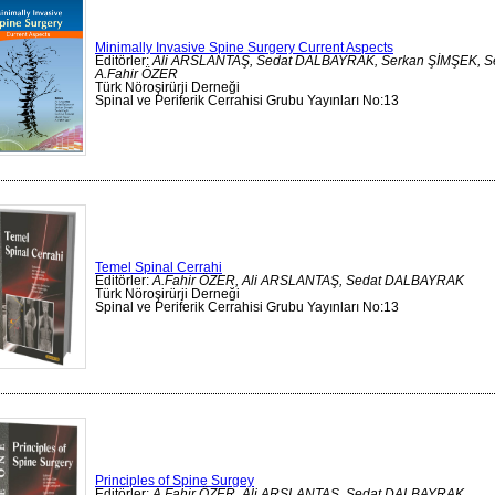
Minimally Invasive Spine Surgery Current Aspects
Editörler:
Ali ARSLANTAŞ, Sedat DALBAYRAK, Serkan ŞİMŞEK, S
A.Fahir ÖZER
Türk Nöroşirürji Derneği
Spinal ve Periferik Cerrahisi Grubu Yayınları No:13
Temel Spinal Cerrahi
Editörler:
A.Fahir ÖZER, Ali ARSLANTAŞ, Sedat DALBAYRAK
Türk Nöroşirürji Derneği
Spinal ve Periferik Cerrahisi Grubu Yayınları No:13
Principles of Spine Surgey
Editörler:
A.Fahir ÖZER, Ali ARSLANTAŞ, Sedat DALBAYRAK