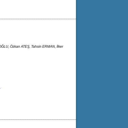
OĞLU, Özkan ATEŞ, Tahsin ERMAN, İlker
n