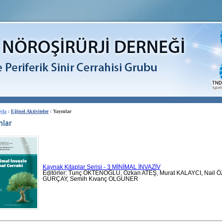
yfa
:
Eğitsel Aktiviteler
:
Yayınlar
nlar
Kaynak Kitaplar Serisi - 3 MİNİMAL İNVAZİV
Editörler: Tunç ÖKTENOĞLU, Özkan ATEŞ, Murat KALAYCI, Nail
GÜRÇAY, Semih Kıvanç OLGUNER