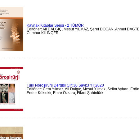
Kaynak Kitaplar Serisi - 2 TÜMÖR
Editörler: Ali DALGIÇ, Mesut YILMAZ, Şeref DOĞAN, Ahmet DAĞ
Cumhur KILINÇER
Türk Nöroşirürji Dergisi Cilt:30 Sayı:3 Yıl:2020
Editörler: Cem Yılmaz, Ali Dalgıç, Mesut Yılmaz, Selim Ayhan, Erdin
Ender Köktekir, Emre Özkara, Fikret Şahintürk