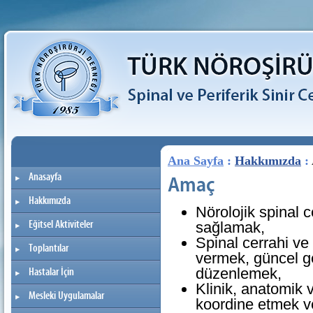
Ana Sayfa
:
Hakkımızda
:
Anasayfa
Amaç
Hakkımızda
Nörolojik spinal c
Eğitsel Aktiviteler
sağlamak,
Spinal cerrahi ve 
Toplantılar
vermek, güncel ge
düzenlemek,
Hastalar İçin
Klinik, anatomik 
Mesleki Uygulamalar
koordine etmek v