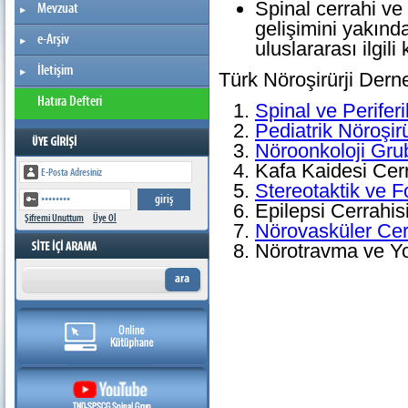
Spinal cerrahi ve 
Mevzuat
gelişimini yakınd
e-Arşiv
uluslararası ilgili
İletişim
Türk Nöroşirürji Derne
Hatıra Defteri
Spinal ve Perifer
Pediatrik Nöroşir
Nöroonkoloji Gru
Kafa Kaidesi Cer
Stereotaktik ve F
Epilepsi Cerrahis
Şifremi Unuttum
Üye Ol
Nörovasküler Cer
Nörotravma ve Y