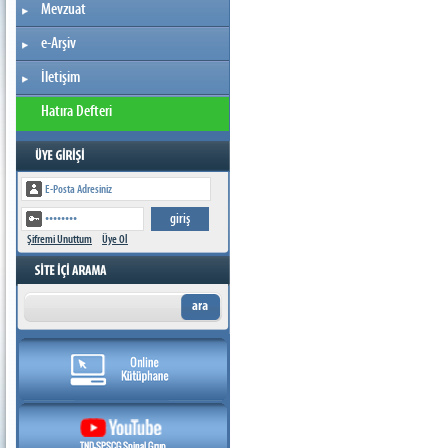
Mevzuat
e-Arşiv
İletişim
Hatıra Defteri
Şifremi Unuttum
Üye Ol