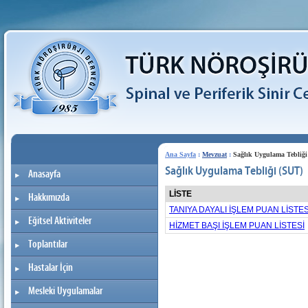
Ana Sayfa
:
Mevzuat
:
Sağlık Uygulama Tebliği
Sağlık Uygulama Tebliği (SUT)
Anasayfa
LİSTE
Hakkımızda
TANIYA DAYALI İŞLEM PUAN LİSTES
Eğitsel Aktiviteler
HİZMET BAŞI İŞLEM PUAN LİSTESİ
Toplantılar
Hastalar İçin
Mesleki Uygulamalar