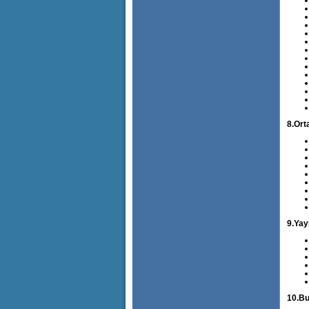
8.Ort
9.Yay
10.Bu