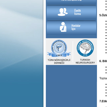
5.Özl
6. Bil
Topla
7.Eti