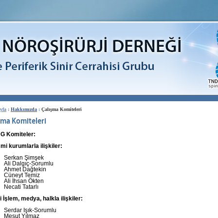
yfa
:
Hakkımızda
:
Çalışma Komiteleri
şma Komiteleri
G Komiteler:
mi kurumlarla ilişkiler:
Serkan Şimşek
Ali Dalgıç-Sorumlu
Ahmet Dağtekin
Cüneyt Temiz
Ali İhsan Ökten
Necati Tatarlı
i İşlem, medya, halkla ilişkiler:
Serdar Işık-Sorumlu
Mesut Yılmaz