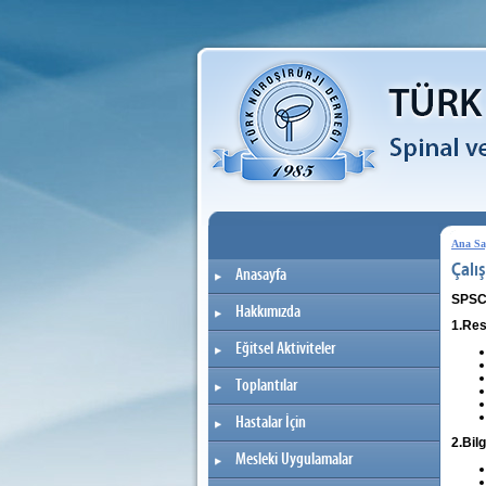
Ana Sa
Çalı
Anasayfa
SPSC
Hakkımızda
1.Res
Eğitsel Aktiviteler
Toplantılar
Hastalar İçin
2.Bilg
Mesleki Uygulamalar