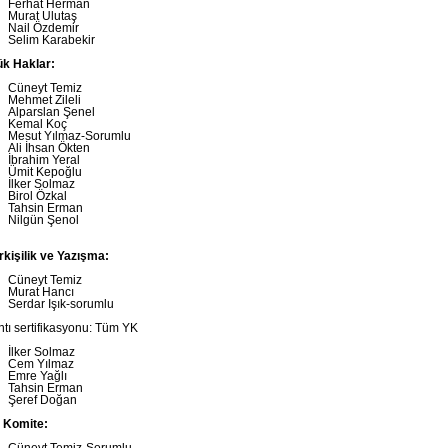
Ferhat Herman
Murat Ulutaş
Nail Özdemir
Selim Karabekir
ük Haklar:
Cüneyt Temiz
Mehmet Zileli
Alparslan Şenel
Kemal Koç
Mesut Yılmaz-Sorumlu
Ali İhsan Ökten
İbrahim Yeral
Ümit Kepoğlu
İlker Solmaz
Birol Özkal
Tahsin Erman
Nilgün Şenol
irkişilik ve Yazışma:
Cüneyt Temiz
Murat Hancı
Serdar Işık-sorumlu
ntı sertifikasyonu: Tüm YK
İlker Solmaz
Cem Yılmaz
Emre Yağlı
Tahsin Erman
Şeref Doğan
k Komite: