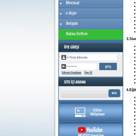
Mevzuat
e-Arşiv
İletişim
Hatıra Defteri
3.Sta
Şifremi Unuttum
Üye Ol
4.Eği