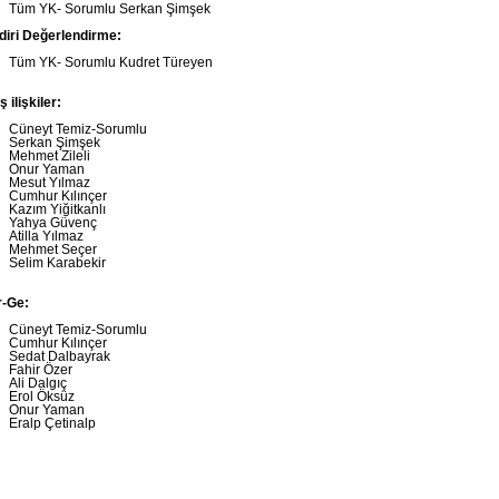
Tüm YK- Sorumlu Serkan Şimşek
ldiri Değerlendirme:
Tüm YK- Sorumlu Kudret Türeyen
ş ilişkiler:
Cüneyt Temiz-Sorumlu
Serkan Şimşek
Mehmet Zileli
Onur Yaman
Mesut Yılmaz
Cumhur Kılınçer
Kazım Yiğitkanlı
Yahya Güvenç
Atilla Yılmaz
Mehmet Seçer
Selim Karabekir
r-Ge:
Cüneyt Temiz-Sorumlu
Cumhur Kılınçer
Sedat Dalbayrak
Fahir Özer
Ali Dalgıç
Erol Öksüz
Onur Yaman
Eralp Çetinalp