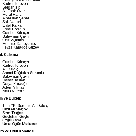
Cüneyt Temiz-Sorumlu
Kudret Türeyen
Serdar Işık
Ali Fahir Özer
Murat Hancı
Alparslan Şenel
Sait Naderi
Erdal Kalkan
Erdal Coşkun
Cumhur Kılınçer
Süleyman Çaylı
Cem Açıkbaş
Mehmet Daneyemez
Feyza Karagöz Güzey
ak Çalışma:
Cumhur Kılınçer
Kudret Türeyen
Ali Dalgıç
Ahmet Dağtekin-Sorumlu
Süleyman Çaylı
Hakan İlaslan
Derya Karaoğlu
Adem Yılmaz
Nail Özdemir
ın ve Bülten:
Tüm YK- Sorumlu Ali Dalgıç
Ümit Ali Malçok
Şeref Doğan
Güçlühan Güçlü
Özgür Öcal
Umut Ogün Mutlucan
rs ve Ödül Komitesi: