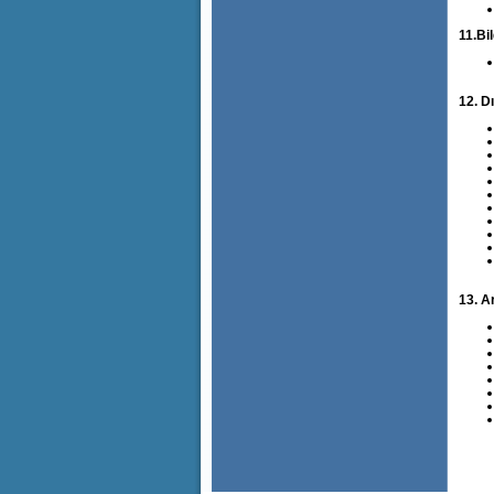
11.Bi
12. Dı
13. A