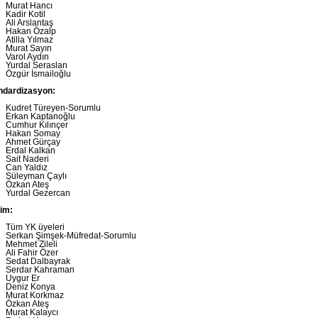
Murat Hancı
Kadir Kotil
Ali Arslantaş
Hakan Özalp
Atilla Yılmaz
Murat Sayın
Varol Aydın
Yurdal Seraslan
Özgür İsmailoğlu
ndardizasyon:
Kudret Türeyen-Sorumlu
Erkan Kaptanoğlu
Cumhur Kılınçer
Hakan Somay
Ahmet Gürçay
Erdal Kalkan
Sait Naderi
Can Yaldız
Süleyman Çaylı
Özkan Ateş
Yurdal Gezercan
tim:
Tüm YK üyeleri
Serkan Şimşek-Müfredat-Sorumlu
Mehmet Zileli
Ali Fahir Özer
Sedat Dalbayrak
Serdar Kahraman
Uygur Er
Deniz Konya
Murat Korkmaz
Özkan Ateş
Murat Kalaycı