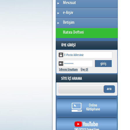
Mevzuat
e-Arşiv
İletişim
Hatıra Defteri
Şifremi Unuttum
Üye Ol