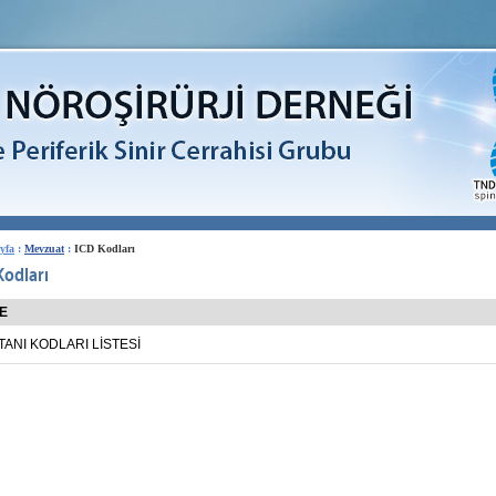
yfa
:
Mevzuat
:
ICD Kodları
Kodları
TE
TANI KODLARI LİSTESİ